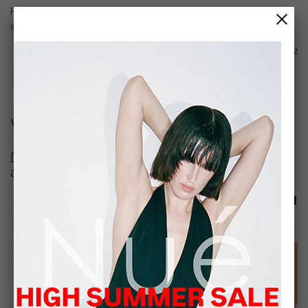
Rabat ha celebrado una fiesta por todo lo alto para presentar
su nueva colección.
read article
Vanitatis EL Confidencial
De Ana Boyer a Victoria Federica: la fiesta Black
and White de la alta joyería española