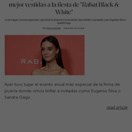
your
country
United
States
?
Do
you
want
to
switch
to
the
Ukrainian
Ayer tuvo lugar el evento anual más especial de la firma de
version
joyería donde vimos brillar a invitadas como Eugenia Silva o
of
Sandra Gago.
the
site?
read article
Yes
No