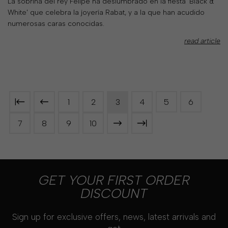
La sobrina del rey Felipe ha deslumbrado en la fiesta 'Black &
White' que celebra la joyería Rabat, y a la que han acudido
numerosas caras conocidas.
read article
1
2
3
4
5
6
7
8
9
10
GET YOUR FIRST ORDER
DISCOUNT
Sign up for exclusive offers, news, latest arrivals and