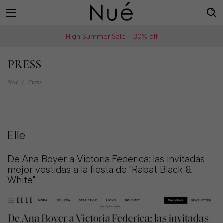
For
US
High Summer Sale - 30% off
example:
Welcome!
Top
We
PRESS
bra
ship
skirt
Nué
/
Press
to
choker
United
States
Change
Elle
your
shipping
De Ana Boyer a Victoria Federica: las invitadas
country
mejor vestidas a la fiesta de "Rabat Black &
White"
SAVE
Is