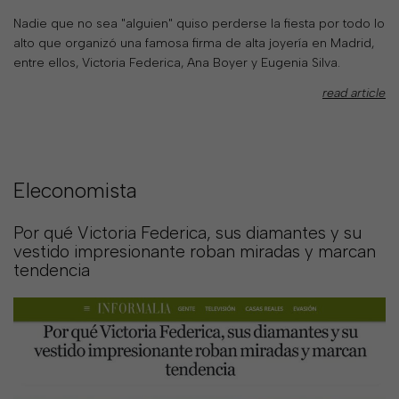
&
Nadie que no sea "alguien" quiso perderse la fiesta por todo lo
PAYMENT
alto que organizó una famosa firma de alta joyería en Madrid,
entre ellos, Victoria Federica, Ana Boyer y Eugenia Silva.
RETURNS
read article
AND
EXCHANGES
GIFT
Eleconomista
CARD
PRESS
Por qué Victoria Federica, sus diamantes y su
vestido impresionante roban miradas y marcan
PROJECTS
tendencia
STOCKISTS
CONTACTS
FAQS