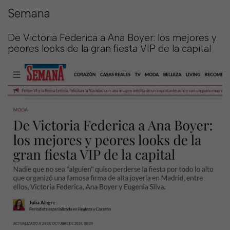
Semana
SHOP
COLLECTIONS
De Victoria Federica a Ana Boyer: los mejores y
peores looks de la gran fiesta VIP de la capital
ABOUT
HIGH
SUMMER
SALE
TERMS
AND
CONDITIONS
PRIVACY
POLICY
SHIPPING